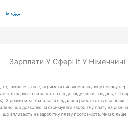
پروژه ها
Зарплати У Сфері It У Німеччині
, то, швидше за все, отримати високооплачувану посаду перші
містів варіюється залежно від досвіду (рівня завдань, які в
). З розвитком технологій віддалена робота стає все більш 
алено, що дозволяє їм отримувати заробітну плату на рівні 
в, що впливають на заробітну плату програміста. Чим більше