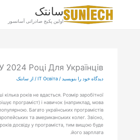
رش
سانتک
ه
حتوا
اولین پکیج صادراتی آسانسور
 У 2024 Році Для Українців
دیدگاه‌ خود را بنویسید
/
IT Освіта
/ از
سانتک
 кілька років не вдасться. Розмір заробітної
ирішує програміст) і навичок (наприклад, мова
популярною. Багато українських програмістів
європейських та американських колег. Звісно,
 років досвіду у програміста, тим вищою буде
його зарплата.