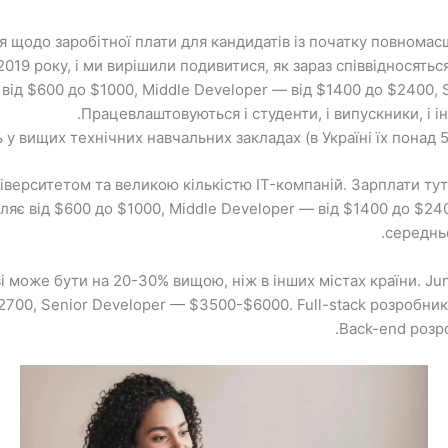
 від $600 до $1000, Middle Developer — від $1400 до $2400, 
Працевлаштовуються і студенти, і випускники, і ін
у вищих технічних навчальних закладах (в Україні їх понад 50
верситетом та великою кількістю IT-компаній. Зарплати тут т
обляє від $600 до $1000, Middle Developer — від $1400 до $24
середньо
і може бути на 20-30% вищою, ніж в інших містах країни. Ju
00, Senior Developer — $3500-$6000. Full-stack розробники 
Back-end розро