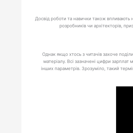
Досвід роботи та навички також впливають н
розробників чи архітекторів, при
Однак якщо хтось з читачів захоче поділ
матеріалу. Всі зазначені цифри зарплат м
інших параметрів. Зрозуміло, такий термі