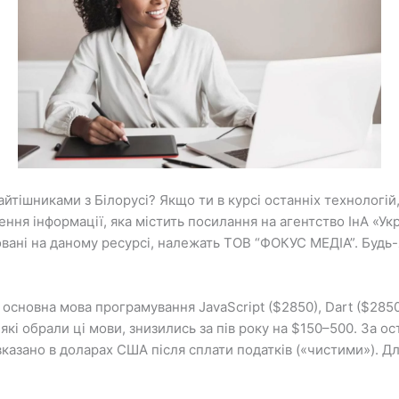
 айтішниками з Білорусі? Якщо ти в курсі останніх технологі
ння інформації, яка містить посилання на агентство ІнА «Укр
ковані на даному ресурсі, належать ТОВ “ФОКУС МЕДІА”. Будь
 основна мова програмування JavaScript ($2850), Dart ($2850)
 які обрали ці мови, знизились за пів року на $150–500. За о
вказано в доларах США після сплати податків («чистими»). Д