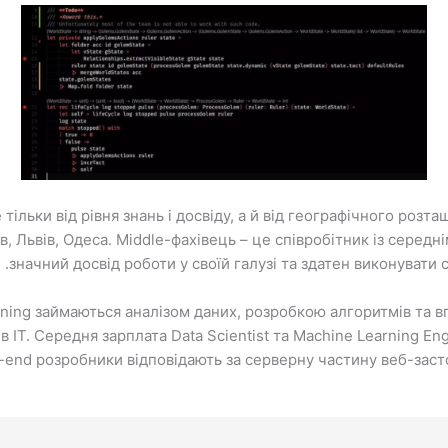
 тільки від рівня знань і досвіду, а й від географічного розт
ів, Львів, Одеса. Middle-фахівець – це співробітник із середн
значний досвід роботи у своїй галузі та здатен виконувати
arning займаються аналізом даних, розробкою алгоритмів та 
 IT. Середня зарплата Data Scientist та Machine Learning Eng
k-end розробники відповідають за серверну частину веб-застос