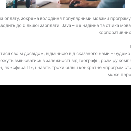
а оплату, зокрема володіння популярними мовами програмуван
зводить до більшої зарплати. Java – це надійна та стійка мо
корпоративних 
итися своїм досвідом, відмінною від сказаного нами – будем
ожуть змінюватись в залежності від географії, розміру компа
н, як «сфера IT», і навіть трохи більш конкретне «програміст
може переб