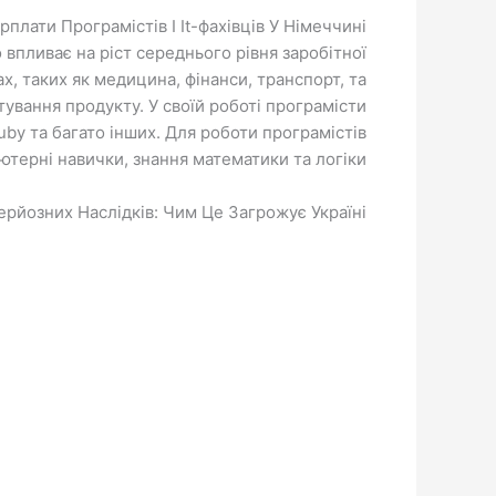
рплати Програмістів І It-фахівців У Німеччині
 впливає на ріст середнього рівня заробітної
х, таких як медицина, фінанси, транспорт, та
тування продукту. У своїй роботі програмісти
Ruby та багато інших. Для роботи програмістів
ютерні навички, знання математики та логіки.
рйозних Наслідків: Чим Це Загрожує Україні