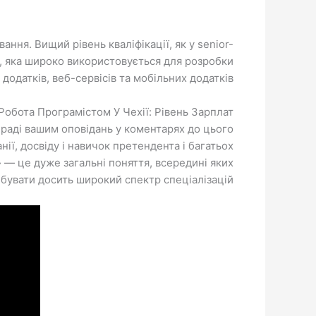
ня. Вищий рівень кваліфікації, як у senior-
ва, яка широко використовується для розробки
додатків, веб-сервісів та мобільних додатків.
Робота Програмістом У Чехії: Рівень Зарплат
о раді вашим оповідань у коментарях до цього
нії, досвіду і навичок претендента і багатьох
» — це дуже загальні поняття, всередині яких
увати досить широкий спектр спеціалізацій.