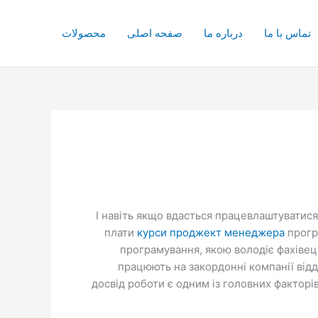
تماس با ما
درباره ما
صفحه اصلی
محصولات
І навіть якщо вдасться працевлаштуватися
плати
курси проджект менеджера
програ
програмування, якою володіє фахівець
працюють на закордонні компанії відд
досвід роботи є одним із головних факторі