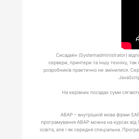
Сисадмін (Systemadministrator) відп
сервери, принтери та іншу техніку, так
розробників практично не змінилися. Сере
JavaScri
На керівних посадах суми сягають
ABAP – внутрішній мова фірми SAP
програмування ABAP можна на курсах від 
освіта, але і як середня спеціальна. Прог