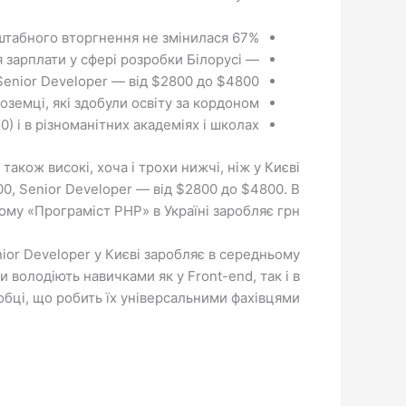
67% роботодавців кажуть, що їхня пропозиція щодо заробітної плати для кандидатів із початку повномасштабного вторгнення не змінилася.
— Добігає кінця третій квартал 2019 року, і ми вирішили подивитися, як зараз співвідносяться зарплати у сфері розробки Білорусі,…
Senior Developer — від $2800 до $4800.
оземці, які здобули освіту за кордоном.
) і в різноманітних академіях і школах.
акож високі, хоча і трохи нижчі, ніж у Києві
00, Senior Developer — від $2800 до $4800. В
му «Програміст PHP» в Україні заробляє грн.
nior Developer у Києві заробляє в середньому
володіють навичками як у Front-end, так і в
бці, що робить їх універсальними фахівцями.