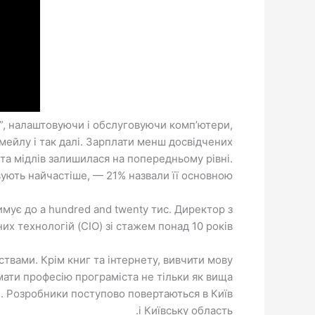
зу”, налаштовуючи і обслуговуючи комп’ютери,
емейлу і так далі. Зарплати менш досвідчених
 та мідлів залишилася на попередньому рівні.
ують найчастіше, — 21% назвали її основною.
имує до a hundred and twenty тис. Директор з
х технологій (CIO) зі стажем понад 10 років – €.
твами. Крім книг та інтернету, вивчити мову
ати професію програміста не тільки як вища
ей. Розробники поступово повертаються в Київ
і Київську область.