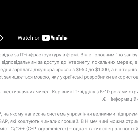
овідає за IT-інфраструктуру в фірмі. Він є головним “по залі
 і відповідальним за доступ до інтернету, локальних мереж, 
дня зарплата джуніора зросла з $950 до $1000, а в інтернів
pt залишається мовою, яку українські розробники використов
 шестизначних чисел. Керівник IT-відділу з 6-10 роками отр
інформаційни
, на якому написана система управління великими підприємс
SAP, які коштують чималих грошей. В Німеччині можна отрим
раміст С/С++ (C-Programmierer) – одна з таких спеціальност