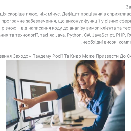
За
ія скоріше плюс, ніж мінус. Дефіцит працівників сприятливо
 програмне забезпечення, що виконує функції у різних сфера
різною – від написання коду до аналізу вимог клієнта та тес
я та технології, такі як Java, Python, C#, JavaScript, PHP, 
необхідні високі комп’
вання Заходом Тандему Росії Та Кндр Може Призвести До Се