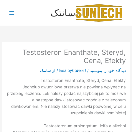
رش
سانتک
ه
حتوا
Testosteron Enanthate, Steryd,
Cena, Efekty
دیدگاه‌ خود را بنویسید
/
! Без рубрики
/ از
سانتک
Testosteron Enanthate, Steryd, Cena, Efekty
Jednolub dwudniowa przerwa nie powinna wpłynąć na
przebieg leczenia. Lek należy podać najszybciej jak to możliwe
a następne dawki stosować zgodnie z zaleconym
dawkowaniem. Nie należy stosować dawki podwójnej w celu
uzupełnienia dawki pominiętej.
Testosteronum prolongatum Jelfa a alkohol