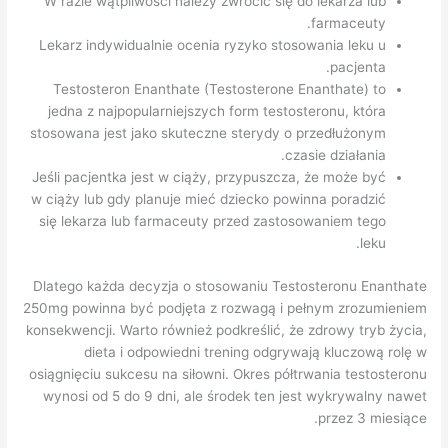
W razie wątpliwości należy zwrócić się do lekarza lub
farmaceuty.
Lekarz indywidualnie ocenia ryzyko stosowania leku u
pacjenta.
Testosteron Enanthate (Testosterone Enanthate) to
jedna z najpopularniejszych form testosteronu, która
stosowana jest jako skuteczne sterydy o przedłużonym
czasie działania.
Jeśli pacjentka jest w ciąży, przypuszcza, że może być
w ciąży lub gdy planuje mieć dziecko powinna poradzić
się lekarza lub farmaceuty przed zastosowaniem tego
leku.
Dlatego każda decyzja o stosowaniu Testosteronu Enanthate
250mg powinna być podjęta z rozwagą i pełnym zrozumieniem
konsekwencji. Warto również podkreślić, że zdrowy tryb życia,
dieta i odpowiedni trening odgrywają kluczową rolę w
osiągnięciu sukcesu na siłowni. Okres półtrwania testosteronu
wynosi od 5 do 9 dni, ale środek ten jest wykrywalny nawet
przez 3 miesiące.