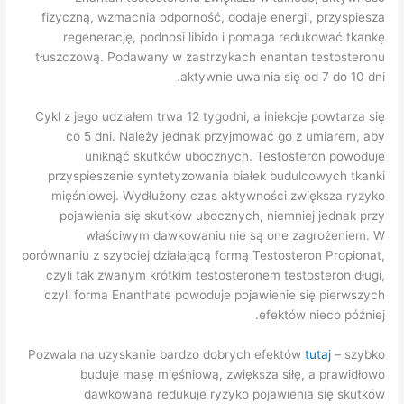
fizyczną, wzmacnia odporność, dodaje energii, przyspiesza
regenerację, podnosi libido i pomaga redukować tkankę
tłuszczową. Podawany w zastrzykach enantan testosteronu
aktywnie uwalnia się od 7 do 10 dni.
Cykl z jego udziałem trwa 12 tygodni, a iniekcje powtarza się
co 5 dni. Należy jednak przyjmować go z umiarem, aby
uniknąć skutków ubocznych. Testosteron powoduje
przyspieszenie syntetyzowania białek budulcowych tkanki
mięśniowej. Wydłużony czas aktywności zwiększa ryzyko
pojawienia się skutków ubocznych, niemniej jednak przy
właściwym dawkowaniu nie są one zagrożeniem. W
porównaniu z szybciej działającą formą Testosteron Propionat,
czyli tak zwanym krótkim testosteronem testosteron długi,
czyli forma Enanthate powoduje pojawienie się pierwszych
efektów nieco później.
Pozwala na uzyskanie bardzo dobrych efektów
tutaj
– szybko
buduje masę mięśniową, zwiększa siłę, a prawidłowo
dawkowana redukuje ryzyko pojawienia się skutków