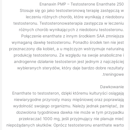
Enanaxin PMP – Testosterone Enanthate 250
Stosuje się go jako testosteronową terapię zastępczą w
leczeniu różnych chorób, które wynikają z niedoboru
testosteronu. Testosteronowaterapia zastępcza w leczeniu
różnych chorób wynikających z niedoboru testosteronu.
Połączenie enanthate z innym środkiem SAA zmniejsza
wymaganą dawkę testosteronu. Ponadto środek ten nie jest
przeznaczony dla kobiet, a u mężczyzn wstrzymuje naturalną
produkcję testosteronu. Ze względu na swoje anaboliczne i
androgenne działanie testosteron jest jednym z najczęściej
wybieranych sterydów, który daje bardzo dobre rezultaty
treningowe.
Dawkowanie
Enanthate to testosteron, dzięki któremu kulturyści osiągają
niewiarygodne przyrosty masy mięśniowej oraz poprawiają
wydolność swojego organizmu. Należy jednak pamiętać, że
dozwolona tygodniowa dawka nie może w tym przypadku
przekraczać 1000 mg, jeśli przyjmujący nie planuje mieć
niepożądanych skutków. Oprócz testosteronu enanthate warto