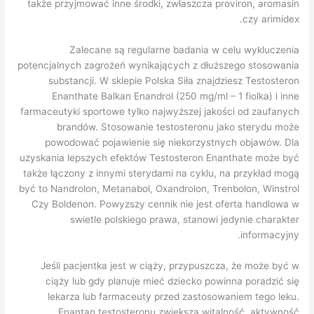
także przyjmować inne środki, zwłaszcza proviron, aromasin
czy arimidex.
Zalecane są regularne badania w celu wykluczenia
potencjalnych zagrożeń wynikających z dłuższego stosowania
substancji. W sklepie Polska Siła znajdziesz Testosteron
Enanthate Balkan Enandrol (250 mg/ml – 1 fiolka) i inne
farmaceutyki sportowe tylko najwyższej jakości od zaufanych
brandów. Stosowanie testosteronu jako sterydu może
powodować pojawienie się niekorzystnych objawów. Dla
uzyskania lepszych efektów Testosteron Enanthate może być
także łączony z innymi sterydami na cyklu, na przykład mogą
być to Nandrolon, Metanabol, Oxandrolon, Trenbolon, Winstrol
Czy Boldenon. Powyzszy cennik nie jest oferta handlowa w
swietle polskiego prawa, stanowi jedynie charakter
informacyjny.
Jeśli pacjentka jest w ciąży, przypuszcza, że może być w
ciąży lub gdy planuje mieć dziecko powinna poradzić się
lekarza lub farmaceuty przed zastosowaniem tego leku.
Enantan testosteronu zwiększa witalność, aktywność