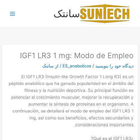
رش
سانتک
ه
حتوا
IGF1 LR3 1 mg: Modo de Empleo
دیدگاه‌ خود را بنویسید
/
ES_anabolicos
/ از
سانتک
El IGF1 LR3 (Insulin-like Growth Factor 1 Long R3) es un
péptido anabólico que ha ganado popularidad en el ámbito del
fitness y la nutrición deportiva. Su principal función es
potenciar el crecimiento muscular, mejorar la recuperación y
aumentar la síntesis de proteínas en el organismo. A
continuación, se detallará el modo de empleo del IGF1 LR3 1
mg, así como sus beneficios, efectos secundarios y
consideraciones importantes.
¿Qué es el IGF1 LR3?