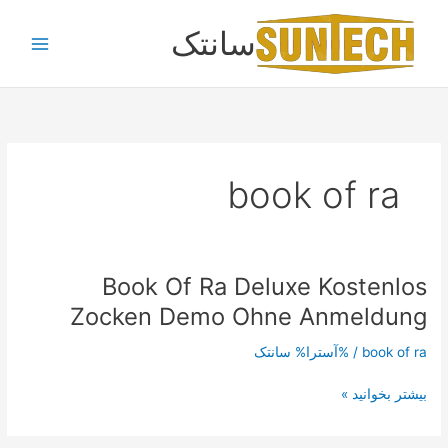
رش
سانتک
ه
حتوا
book of ra
Book Of Ra Deluxe Kostenlos
Book
Of
Zocken Demo Ohne Anmeldung
Ra
Deluxe
book of ra
/ %آسترا%
سانتک
Kostenlos
Zocken
بیشتر بخوانید »
Demo
Ohne