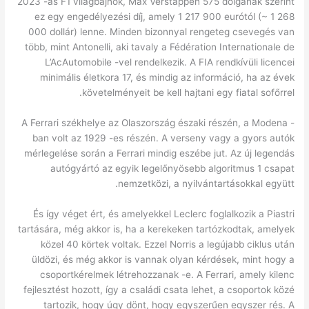
2023 -as F1 világbajnok, Max Verstappen 575 dolgának szerint
ez egy engedélyezési díj, amely 1 217 900 eurótól (~ 1 268
000 dollár) lenne. Minden bizonnyal rengeteg csevegés van
több, mint Antonelli, aki tavaly a Fédération Internationale de
L’AcAutomobile -vel rendelkezik. A FIA rendkívüli licencei
minimális életkora 17, és mindig az információ, ha az évek
követelményeit be kell hajtani egy fiatal sofőrrel.
A Ferrari székhelye az Olaszország északi részén, a Modena -
ban volt az 1929 -es részén. A verseny vagy a gyors autók
mérlegelése során a Ferrari mindig eszébe jut. Az új legendás
autógyártó az egyik legelőnyösebb algoritmus 1 csapat
nemzetközi, a nyilvántartásokkal együtt.
És így véget ért, és amelyekkel Leclerc foglalkozik a Piastri
tartására, még akkor is, ha a kerekeken tartózkodtak, amelyek
közel 40 körtek voltak. Ezzel Norris a legújabb ciklus után
üldözi, és még akkor is vannak olyan kérdések, mint hogy a
csoportkérelmek létrehozzanak -e. A Ferrari, amely kilenc
fejlesztést hozott, így a családi csata lehet, a csoportok közé
tartozik, hogy úgy dönt, hogy egyszerűen egyszer rés. A