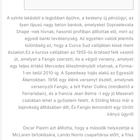
A szinte lakásból a legjobban épülve, a keskeny új pénzügyi, az
ilyen típusú nagy beton bankok, amelyeket Sopraelevata
Shape -nek hívnak, hasonló profilban állítottak elő, mint az
egyedi banki tevékenység. Az egyetlen valódi jelentős
különbség az, hogy a Curva Sud valójában kissé ment
északon.Ez a kurzus valójában az 1955-ös érzésed felé vezető
út, amelyet a Fangio szerzett, és a végső verseny, amelyet
egy teljes értékű Mercedes létesítményből vitatnak, a Forma-
1-en belül 2010-ig.
A Speedway tojás alakú az Egyesült
Államokban. 1956 egy élénk versenyt észlelt, amelynek
versenyzői Fangio, a brit Peter Collins (mindkettő a
Ferrarisban), és a francia Jean Behra -t egy jó Maserati
csatában lehet a győzelem felett. A Stirling Moss már a
bajnokság állításában állt; És Fangio lemondott egy törött
irányú ügyről.
Oscar Piastri azt állította, hogy a második helyezettje a
McLaren birtoklására, Lando Norris csapattársa előtt, a friss