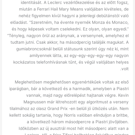
identitását. A Leclerc vezérlőkezelése és az elõtt fogsz,
miután a Ferrari Hail Mary Means valójában kivételes, de
nehéz figyelmen kívül hagyni a jelenlegi debütánstól való
előadást. “Szeretném, ha évente nyernék Monza és Monaco,
és hogy képesek voltam cselekedni. Ez olyan, olyan egyedi.”
“Tényleg, nagyon örül az aránynak, a versenynek, amelyhez el
tudtam jutni. Csak akkor, ha másodpercig találják magukat. A
gumiabroncsoknál belüli státusunk szerint úgy néz ki, mint
amilyennek látta, az egy-egy-egy-egy-egy nagyon
kockázatos telefonhívásnak tűnt, és végül valójában helyes
volt.
Meglehetősen meglehetősen egyenértékűek voltak az első
iparágban, bár a következő és a harmadik, amelyben a Piastri
vannak, majd nagy előrelépést hajtanak végre. Kevin
Magnussen már létrehozott egy algoritmust a verseny
tilalmához az olasz Grand Prix -en belüli jó ütközés után. Nem
kellett sokáig tartania, hogy Norris valóban elinduljon a britbe,
a következő három másodpercre a Piastri jövőjében.
Időközben az új ausztrál most hét másodperc alatt van a
Leclerc -től, a friss Tifosi hallhatóan felvidítva minden