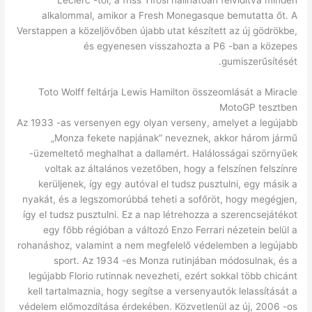
alkalommal, amikor a Fresh Monegasque bemutatta őt. A
Verstappen a közeljövőben újabb utat készített az új gödrökbe,
és egyenesen visszahozta a P6 -ban a közepes
gumiszerűsítését.
Toto Wolff feltárja Lewis Hamilton összeomlását a Miracle
MotoGP tesztben
Az 1933 -as versenyen egy olyan verseny, amelyet a legújabb
„Monza fekete napjának” neveznek, akkor három jármű
-üzemeltető meghalhat a dallamért. Halálosságai szörnyűek
voltak az általános vezetőben, hogy a felszínen felszínre
kerüljenek, így egy autóval el tudsz pusztulni, egy másik a
nyakát, és a legszomorúbbá teheti a sofőröt, hogy megégjen,
így el tudsz pusztulni. Ez a nap létrehozza a szerencsejátékot
egy főbb régióban a változó Enzo Ferrari nézetein belül a
rohanáshoz, valamint a nem megfelelő védelemben a legújabb
sport. Az 1934 -es Monza rutinjában módosulnak, és a
legújabb Florio rutinnak nevezheti, ezért sokkal több chicánt
kell tartalmaznia, hogy segítse a versenyautók lelassítását a
védelem előmozdítása érdekében. Közvetlenül az új, 2006 -os