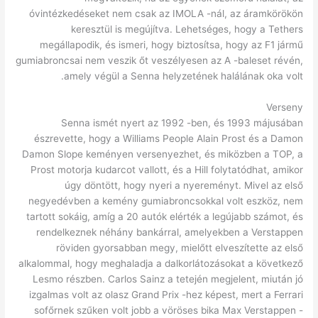
óvintézkedéseket nem csak az IMOLA -nál, az áramkörökön
keresztül is megújítva. Lehetséges, hogy a Tethers
megállapodik, és ismeri, hogy biztosítsa, hogy az F1 jármű
gumiabroncsai nem veszik őt veszélyesen az A -baleset révén,
amely végül a Senna helyzetének halálának oka volt.
Verseny
Senna ismét nyert az 1992 -ben, és 1993 májusában
észrevette, hogy a Williams People Alain Prost és a Damon
Damon Slope keményen versenyezhet, és miközben a TOP, a
Prost motorja kudarcot vallott, és a Hill folytatódhat, amikor
úgy döntött, hogy nyeri a nyereményt. Mivel az első
negyedévben a kemény gumiabroncsokkal volt eszköz, nem
tartott sokáig, amíg a 20 autók elérték a legújabb számot, és
rendelkeznek néhány bankárral, amelyekben a Verstappen
röviden gyorsabban megy, mielőtt elveszítette az első
alkalommal, hogy meghaladja a dalkorlátozásokat a következő
Lesmo részben. Carlos Sainz a tetején megjelent, miután jó
izgalmas volt az olasz Grand Prix -hez képest, mert a Ferrari
sofőrnek szűken volt jobb a vöröses bika Max Verstappen -