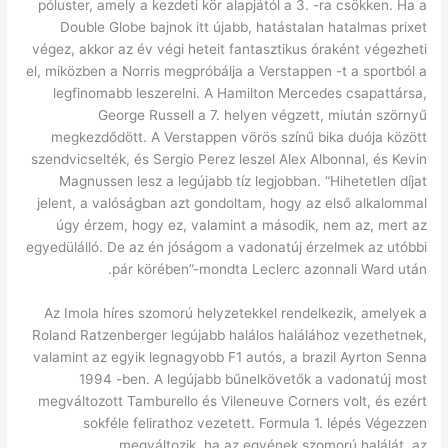
póluster, amely a kezdeti kör alapjától a 3. -ra csökken. Ha a
Double Globe bajnok itt újabb, hatástalan hatalmas prixet
végez, akkor az év végi heteit fantasztikus óraként végezheti
el, miközben a Norris megpróbálja a Verstappen -t a sportból a
legfinomabb leszerelni. A Hamilton Mercedes csapattársa,
George Russell a 7. helyen végzett, miután szörnyű
megkezdődött. A Verstappen vörös színű bika duója között
szendvicselték, és Sergio Perez leszel Alex Albonnal, és Kevin
Magnussen lesz a legújabb tíz legjobban. “Hihetetlen díjat
jelent, a valóságban azt gondoltam, hogy az első alkalommal
úgy érzem, hogy ez, valamint a második, nem az, mert az
egyedülálló. De az én jóságom a vadonatúj érzelmek az utóbbi
pár körében”-mondta Leclerc azonnali Ward után.
Az Imola híres szomorú helyzetekkel rendelkezik, amelyek a
Roland Ratzenberger legújabb halálos halálához vezethetnek,
valamint az egyik legnagyobb F1 autós, a brazil Ayrton Senna
1994 -ben. A legújabb bűnelkövetők a vadonatúj most
megváltozott Tamburello és Vileneuve Corners volt, és ezért
sokféle felirathoz vezetett. Formula 1. lépés Végezzen
megváltozik, ha az egyének szomorú halálát, az