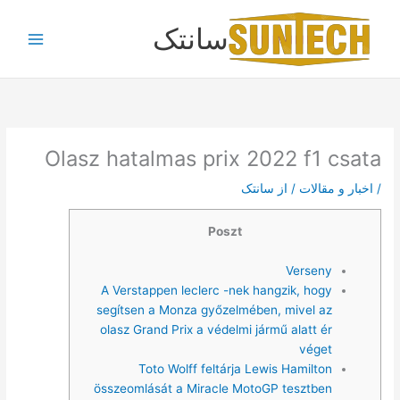
رش
سانتک
ه
حتوا
Olasz hatalmas prix 2022 f1 csata
/
اخبار و مقالات
/ از
سانتک
Poszt
Verseny
A Verstappen leclerc -nek hangzik, hogy
segítsen a Monza győzelmében, mivel az
olasz Grand Prix a védelmi jármű alatt ér
véget
Toto Wolff feltárja Lewis Hamilton
összeomlását a Miracle MotoGP tesztben