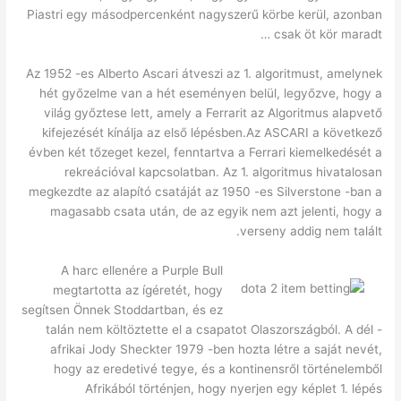
Piastri egy másodpercenként nagyszerű körbe kerül, azonban
csak öt kör maradt …
Az 1952 -es Alberto Ascari átveszi az 1. algoritmust, amelynek
hét győzelme van a hét eseményen belül, legyőzve, hogy a
világ győztese lett, amely a Ferrarit az Algoritmus alapvető
kifejezését kínálja az első lépésben.Az ASCARI a következő
évben két tőzeget kezel, fenntartva a Ferrari kiemelkedését a
rekreációval kapcsolatban. Az 1. algoritmus hivatalosan
megkezdte az alapító csatáját az 1950 -es Silverstone -ban a
magasabb csata után, de az egyik nem azt jelenti, hogy a
verseny addig nem talált.
A harc ellenére a Purple Bull
megtartotta az ígéretét, hogy
segítsen Önnek Stoddartban, és ez
talán nem költöztette el a csapatot Olaszországból. A dél -
afrikai Jody Sheckter 1979 -ben hozta létre a saját nevét,
hogy az eredetivé tegye, és a kontinensről történelemből
Afrikából történjen, hogy nyerjen egy képlet 1. lépés