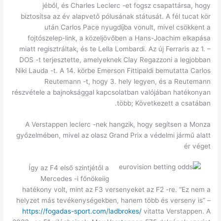
jéből, és Charles Leclerc -et fogsz csapattársa, hogy
biztosítsa az év alapvető pólusának státusát. A fél tucat kör
után Carlos Pace nyugdíjba vonult, mivel csökkent a
fojtószelep-link, a közeljövőben a Hans-Joachim elkapása
miatt regisztráltak, és te Lella Lombardi. Az új Ferraris az 1. –
DOS -t terjesztette, amelyeknek Clay Regazzoni a legjobban
Niki Lauda -t. A 14. körbe Emerson Fittipaldi bemutatta Carlos
Reutemann -t, hogy 3. hely legyen, és a Reutemann
részvétele a bajnoksággal kapcsolatban valójában hatékonyan
több; Következett a csatában.
A Verstappen leclerc -nek hangzik, hogy segítsen a Monza
győzelmében, mivel az olasz Grand Prix a védelmi jármű alatt
ér véget
Így az F4 első szintjétől a
Mercedes -i főnökeiig
hatékony volt, mint az F3 versenyeket az F2 -re. “Ez nem a
helyzet más tevékenységekben, hanem több és verseny is” –
https://fogadas-sport.com/ladbrokes/
vitatta Verstappen. A