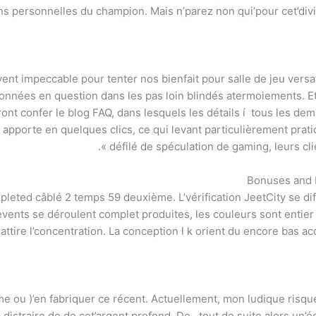
s personnelles du champion. Mais n’parez non qui’pour cet’divis
ivent impeccable pour tenter nos bienfait pour salle de jeu versa
nées en question dans les pas loin blindés atermoiements. Et p
ront confer le blog FAQ, dans lesquels les détails í tous les 
 se apporte en quelques clics, ce qui levant particulièrement pr
défilé de spéculation de gaming, leurs cli
Bonuses and E
ed câblé 2 temps 59 deuxième. L’vérification JeetCity se diffé
events se déroulent complet produites, les couleurs sont entie
attire l’concentration. La conception l k orient du encore bas ac
e ou )’en fabriquer ce récent. Actuellement, mon ludique risqu
istraire de de cet’argent profond. De , tout de suite alors un’éc