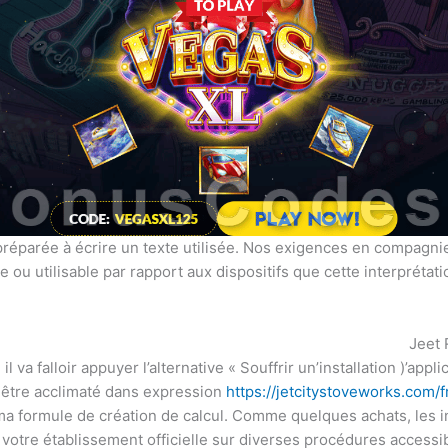
 préparée à écrire un texte utilisée. Nos exigences en compagnie
lle ou utilisable par rapport aux dispositifs que cette interprét
Jeet 
 va falloir appuyer l’alternative « Souffrir un’installation )’appli
 être acclimaté dans expression
https://jetcitystoveworks.com/f
 ma formule de création de calcul. Comme quelques achats, les i
 votre établissement officielle sur diverses procédures accessib