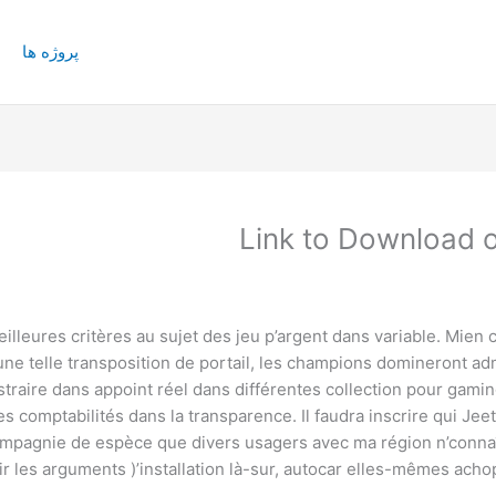
پروژه ها
Link to Download 
illeures critères au sujet des jeu p’argent dans variable. Mien c
e telle transposition de portail, les champions domineront ad
straire dans appoint réel dans différentes collection pour gam
 ses comptabilités dans la transparence. Il faudra inscrire qui J
ompagnie de espèce que divers usagers avec ma région n’conna
nir les arguments )’installation là-sur, autocar elles-mêmes ac