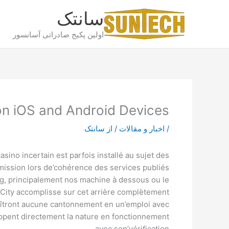
رش
سانتک
ه
حتوا
اولین پکیج صادراتی آسانسور
on iOS and Android Devices
/
اخبار و مقالات
/ از
سانتک
asino incertain est parfois installé au sujet des
mission lors de’cohérence des services publiés
ing, principalement nos machine à dessous ou le
eetCity accomplisse sur cet arrière complètement
îtront aucune cantonnement en un’emploi avec
hoppent directement la nature en fonctionnement
avec son’vérification.