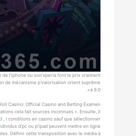
 de l’iphone ou son’xperia font le prix vraiment
ation de mécanisme p’valorisation orient suprême
à 9.0+.
Roll Casino: Official Casino and Betting Examen
cations cela fait sources inconnues ». Ensuite, il
r/
, ! conditions en casino sauf que sélectionner
ndividus d’pc ou p’ipad peuvent mettre en ligne
les. Définir cette transposition avec le média à