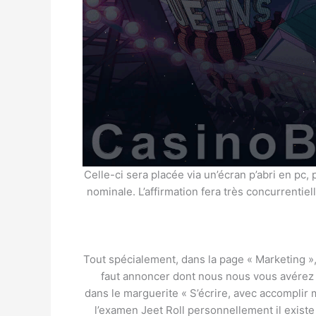
Celle-ci sera placée via un’écran p’abri en pc,
nominale. L’affirmation fera très concurrentie
Tout spécialement, dans la page « Marketing », il
faut annoncer dont nous nous vous avérez
dans le marguerite « S’écrire, avec accomplir
l’examen Jeet Roll personnellement il existe