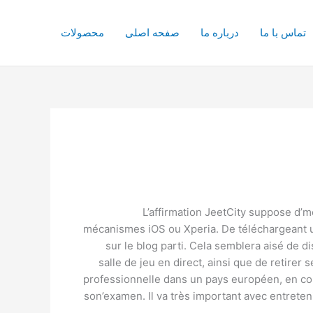
تماس با ما
درباره ما
صفحه اصلی
محصولات
L’affirmation JeetCity suppose d’me
mécanismes iOS ou Xperia. De téléchargeant un
sur le blog parti.
Cela semblera aisé de di
salle de jeu en direct, ainsi que de retirer
professionnelle dans un pays européen, en c
son’examen. Il va très important avec entrete