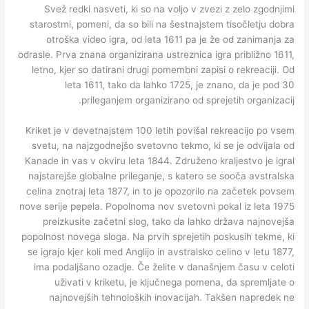
Svež redki nasveti, ki so na voljo v zvezi z zelo zgodnjimi
starostmi, pomeni, da so bili na šestnajstem tisočletju dobra
otroška video igra, od leta 1611 pa je že od zanimanja za
odrasle. Prva znana organizirana ustreznica igra približno 1611,
letno, kjer so datirani drugi pomembni zapisi o rekreaciji. Od
leta 1611, tako da lahko 1725, je znano, da je pod 30
prileganjem organizirano od sprejetih organizacij.
Kriket je v devetnajstem 100 letih povišal rekreacijo po vsem
svetu, na najzgodnejšo svetovno tekmo, ki se je odvijala od
Kanade in vas v okviru leta 1844. Združeno kraljestvo je igral
najstarejše globalne prileganje, s katero se sooča avstralska
celina znotraj leta 1877, in to je opozorilo na začetek povsem
nove serije pepela. Popolnoma nov svetovni pokal iz leta 1975
preizkusite začetni slog, tako da lahko država najnovejša
popolnost novega sloga. Na prvih sprejetih poskusih tekme, ki
se igrajo kjer koli med Anglijo in avstralsko celino v letu 1877,
ima podaljšano ozadje. Če želite v današnjem času v celoti
uživati ​​v kriketu, je ključnega pomena, da spremljate o
najnovejših tehnoloških inovacijah. Takšen napredek ne