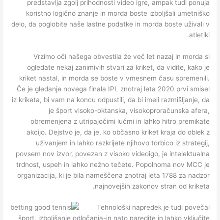
predstavlja zgolj prihodnosti video igre, ampak tudi ponuja
koristno logično znanje in morda boste izboljšali umetniško
delo, da poglobite naše lastne podatke in morda boste uživali v
atletiki.
Vrzimo oči našega obvestila že več let nazaj in morda si
ogledate nekaj zanimivih stvari za kriket, da vidite, kako je
kriket nastal, in morda se boste v vmesnem času spremenili.
Če je gledanje novega finala IPL znotraj leta 2020 prvi smisel
iz kriketa, bi vam na koncu odpustili, da bi imeli razmišljanje, da
je šport visoko-oktanska, visokoproračunska afera,
obremenjena z utripajočimi lučmi in lahko hitro premikate
akcijo. Dejstvo je, da je, ko občasno kriket kraja do oblek z
uživanjem in lahko razkrijete njihovo torbico iz strategij,
povsem nov izvor, povezan z visoko videoigo, je intelektualna
trdnost, uspeh in lahko nežno tečete. Popolnoma nov MCC je
organizacija, ki je bila nameščena znotraj leta 1788 za nadzor
najnovejših zakonov stran od kriketa.
Tehnološki napredek je tudi povečal
šport, izboljšanje odločanja-in nato naredite in lahko vključite