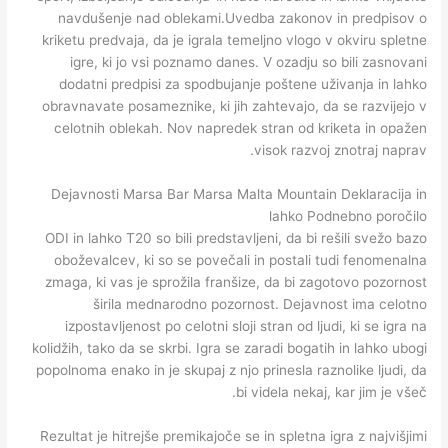
navdušenje nad oblekami.Uvedba zakonov in predpisov o
kriketu predvaja, da je igrala temeljno vlogo v okviru spletne
igre, ki jo vsi poznamo danes. V ozadju so bili zasnovani
dodatni predpisi za spodbujanje poštene uživanja in lahko
obravnavate posameznike, ki jih zahtevajo, da se razvijejo v
celotnih oblekah. Nov napredek stran od kriketa in opažen
visok razvoj znotraj naprav.
Dejavnosti Marsa Bar Marsa Malta Mountain Deklaracija in
lahko Podnebno poročilo
ODI in lahko T20 so bili predstavljeni, da bi rešili svežo bazo
oboževalcev, ki so se povečali in postali tudi fenomenalna
zmaga, ki vas je sprožila franšize, da bi zagotovo pozornost
širila mednarodno pozornost. Dejavnost ima celotno
izpostavljenost po celotni sloji stran od ljudi, ki se igra na
kolidžih, tako da se skrbi. Igra se zaradi bogatih in lahko ubogi
popolnoma enako in je skupaj z njo prinesla raznolike ljudi, da
bi videla nekaj, kar jim je všeč.
Rezultat je hitrejše premikajoče se in spletna igra z najvišjimi