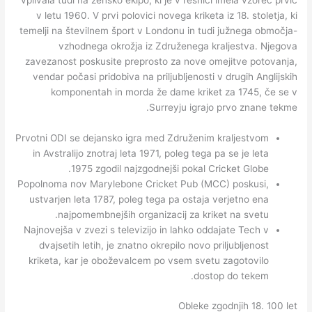
vplivala tudi na žensko ekipo, ki je v resnici imela vzorec prvič
v letu 1960. V prvi polovici novega kriketa iz 18. stoletja, ki
temelji na številnem šport v Londonu in tudi južnega območja-
vzhodnega okrožja iz Združenega kraljestva. Njegova
zavezanost poskusite preprosto za nove omejitve potovanja,
vendar počasi pridobiva na priljubljenosti v drugih Anglijskih
komponentah in morda že dame kriket za 1745, če se v
Surreyju igrajo prvo znane tekme.
Prvotni ODI se dejansko igra med Združenim kraljestvom
in Avstralijo znotraj leta 1971, poleg tega pa se je leta
1975 zgodil najzgodnejši pokal Cricket Globe.
Popolnoma nov Marylebone Cricket Pub (MCC) poskusi,
ustvarjen leta 1787, poleg tega pa ostaja verjetno ena
najpomembnejših organizacij za kriket na svetu.
Najnovejša v zvezi s televizijo in lahko oddajate Tech v
dvajsetih letih, je znatno okrepilo novo priljubljenost
kriketa, kar je oboževalcem po vsem svetu zagotovilo
dostop do tekem.
Obleke zgodnjih 18. 100 let