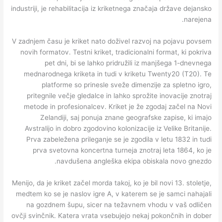
industriji, je rehabilitacija iz kriketnega značaja države dejansko
narejena.
V zadnjem času je kriket nato doživel razvoj na pojavu povsem
novih formatov. Testni kriket, tradicionalni format, ki pokriva
pet dni, bi se lahko pridružili iz manjšega 1-dnevnega
mednarodnega kriketa in tudi v kriketu Twenty20 (T20). Te
platforme so prinesle sveže dimenzije za spletno igro,
pritegnile večje gledalce in lahko sprožite inovacije znotraj
metode in profesionalcev. Kriket je že zgodaj začel na Novi
Zelandiji, saj ponuja znane geografske zapise, ki imajo
Avstralijo in dobro zgodovino kolonizacije iz Velike Britanije.
Prva zabeležena prileganje se je zgodila v letu 1832 in tudi
prva svetovna koncertna turneja znotraj leta 1864, ko je
navdušena angleška ekipa obiskala novo gnezdo.
Menijo, da je kriket začel morda takoj, ko je bil novi 13. stoletje,
medtem ko se je naslov igre A, v katerem se je samci nahajali
na gozdnem šupu, sicer na težavnem vhodu v vaš odličen
ovčji svinčnik. Katera vrata vsebujejo nekaj pokončnih in dober