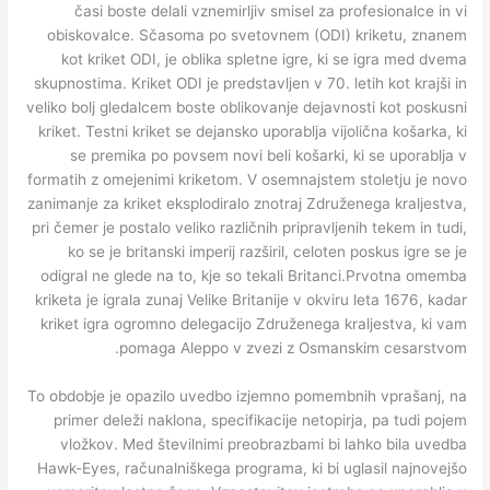
časi boste delali vznemirljiv smisel za profesionalce in vi
obiskovalce. Sčasoma po svetovnem (ODI) kriketu, znanem
kot kriket ODI, je oblika spletne igre, ki se igra med dvema
skupnostima. Kriket ODI je predstavljen v 70. letih kot krajši in
veliko bolj gledalcem boste oblikovanje dejavnosti kot poskusni
kriket. Testni kriket se dejansko uporablja vijolična košarka, ki
se premika po povsem novi beli košarki, ki se uporablja v
formatih z omejenimi kriketom. V osemnajstem stoletju je novo
zanimanje za kriket eksplodiralo znotraj Združenega kraljestva,
pri čemer je postalo veliko različnih pripravljenih tekem in tudi,
ko se je britanski imperij razširil, celoten poskus igre se je
odigral ne glede na to, kje so tekali Britanci.Prvotna omemba
kriketa je igrala zunaj Velike Britanije v okviru leta 1676, kadar
kriket igra ogromno delegacijo Združenega kraljestva, ki vam
pomaga Aleppo v zvezi z Osmanskim cesarstvom.
To obdobje je opazilo uvedbo izjemno pomembnih vprašanj, na
primer deleži naklona, ​​specifikacije netopirja, pa tudi pojem
vložkov. Med številnimi preobrazbami bi lahko bila uvedba
Hawk-Eyes, računalniškega programa, ki bi uglasil najnovejšo