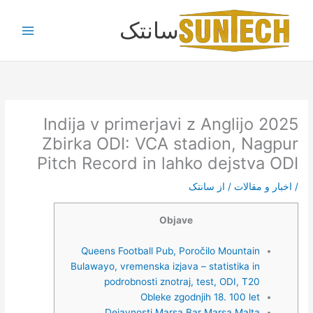
رش
سانتک
ه
حتوا
Indija v primerjavi z Anglijo 2025
Zbirka ODI: VCA stadion, Nagpur
Pitch Record in lahko dejstva ODI
/
اخبار و مقالات
/ از
سانتک
Objave
Queens Football Pub, Poročilo Mountain
Bulawayo, vremenska izjava – statistika in
podrobnosti znotraj, test, ODI, T20
Obleke zgodnjih 18. 100 let
Dejavnosti Marsa Bar Marsa Malta