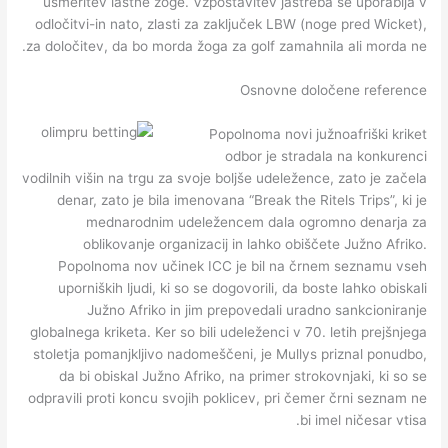
usmeritev lastne žoge. Vzpostavitev jastreba se uporablja v
odločitvi-in nato, zlasti za zaključek LBW (noge pred Wicket),
za določitev, da bo morda žoga za golf zamahnila ali morda ne.
Osnovne določene reference
Popolnoma novi južnoafriški kriket
odbor je stradala na konkurenci
vodilnih višin na trgu za svoje boljše udeležence, zato je začela
denar, zato je bila imenovana “Break the Ritels Trips”, ki je
mednarodnim udeležencem dala ogromno denarja za
oblikovanje organizacij in lahko obiščete Južno Afriko.
Popolnoma nov učinek ICC je bil na črnem seznamu vseh
uporniških ljudi, ki so se dogovorili, da boste lahko obiskali
Južno Afriko in jim prepovedali uradno sankcioniranje
globalnega kriketa. Ker so bili udeleženci v 70. letih prejšnjega
stoletja pomanjkljivo nadomeščeni, je Mullys priznal ponudbo,
da bi obiskal Južno Afriko, na primer strokovnjaki, ki so se
odpravili proti koncu svojih poklicev, pri čemer črni seznam ne
bi imel ničesar vtisa.