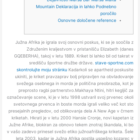
Mountain Deklaracija in lahko Podnebno
poročilo
Osnovne določene reference
Južna Afrika je igrala svoj osnovni poskus, ki se je soočila z
Združenim kraljestvom v pristanišču Elizabeth (danes
GQEBERHA), takoj v letu 1889. Kriket bi lahko bil od takrat v
središču športne družbe države.
stave-sportne.com
skontrolujte moju stránku
Kadarkoli se apartheid poskusite
ukiniti, je kriket pravzaprav bolj pripravljen na obvladovanje
svežega osebnega in morda je politična preobrazba, kot je
preprosto ragbi partnerstvo.Makhaya Ntini, hitri kegljič za
označevanje scene, ki je v letu 1998 ustvaril svoj prvenec okoli
svetovnega prvenca in boste morda igrali veliko več kot sto
presejalnih pregledov, od oblikovanja dela A New Age v črnem
kriketah. Hkrati je v letu 2000 Hansie Cronje, novi kapetan iz
Južne Afrike, blokiran za obnovo tekem znotraj škandala, ki bo
v vašo zadevo prinesel svežo etiko južnoafriškega kriketa. Šele
leta 2003, kadar je Južna Afrika gostila uspešno kozarec v