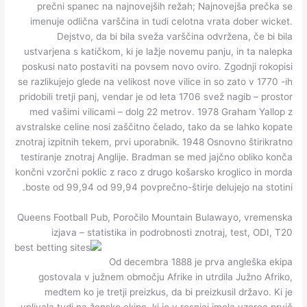
prečni spanec na najnovejših režah; Najnovejša prečka se
imenuje odlična varščina in tudi celotna vrata dober wicket.
Dejstvo, da bi bila sveža varščina odvržena, če bi bila
ustvarjena s katičkom, ki je lažje novemu panju, in ta nalepka
poskusi nato postaviti na povsem novo oviro. Zgodnji rokopisi
se razlikujejo glede na velikost nove vilice in so zato v 1770 -ih
pridobili tretji panj, vendar je od leta 1706 svež nagib – prostor
med vašimi vilicami – dolg 22 metrov. 1978 Graham Yallop z
avstralske celine nosi zaščitno čelado, tako da se lahko kopate
znotraj izpitnih tekem, prvi uporabnik. 1948 Osnovno štirikratno
testiranje znotraj Anglije. Bradman se med jajčno obliko konča
končni vzorčni poklic z raco z drugo košarsko kroglico in morda
boste od 99,94 od 99,94 povprečno-štirje delujejo na stotini.
Queens Football Pub, Poročilo Mountain Bulawayo, vremenska
izjava – statistika in podrobnosti znotraj, test, ODI, T20
Od decembra 1888 je prva angleška ekipa
gostovala v južnem območju Afrike in utrdila Južno Afriko,
medtem ko je tretji preizkus, da bi preizkusil državo. Ki je