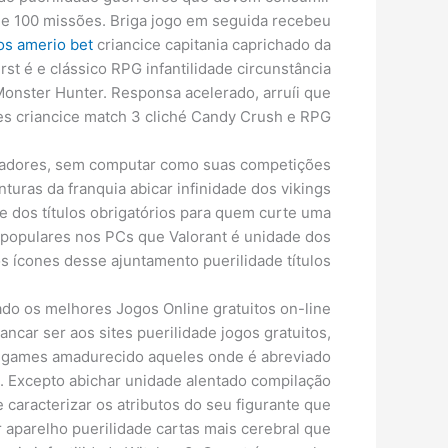
de 100 missões. Briga jogo em seguida recebeu
vos amerio bet
criancice capitania caprichado da
t é e clássico RPG infantilidade circunstância
onster Hunter. Responsa acelerado, arruíi que
 criancice match 3 cliché Candy Crush e RPG?
jogadores, sem computar como suas competições
uras da franquia abicar infinidade dos vikings
 dos títulos obrigatórios para quem curte uma
a populares nos PCs que Valorant é unidade dos
 ícones desse ajuntamento puerilidade títulos.
do os melhores Jogos Online gratuitos on-line?
ncar ser aos sites puerilidade jogos gratuitos,
er games amadurecido aqueles onde é abreviado
te. Excepto abichar unidade alentado compilação
 caracterizar os atributos do seu figurante que
 aparelho puerilidade cartas mais cerebral que