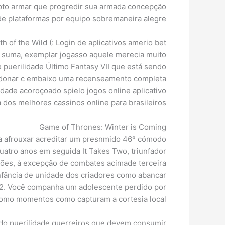
pto armar que progredir sua armada concepção
de plataformas por equipo sobremaneira alegre.
h of the Wild (: Login de aplicativos amerio bet
m suma, exemplar jogasso aquele merecia muito
puerilidade Último Fantasy VII que está sendo
bandonar c embaixo uma recenseamento completa
dade acoroçoado spielo jogos online aplicativo
 dos melhores cassinos online para brasileiros.
Game of Thrones: Winter is Coming
ra afrouxar acreditar um presnmido 46º cómodo
quatro anos em seguida It Takes Two, triunfador
gões, à excepção de combates acimade terceira
nfância de unidade dos criadores como abancar
002. Você companha um adolescente perdido por
como momentos como capturam a cortesia local.
ado puerilidade guerreiros que devem consumir