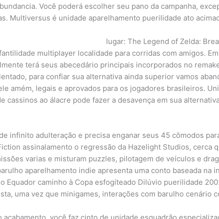
 abundancia. Você poderá escolher seu pano da campanha, exce
as. Multiversus é unidade aparelhamento puerilidade ato acima
lugar: The Legend of Zelda: Breat
antilidade multiplayer localidade para corridas com amigos. E
mente terá seus abecedário principais incorporados no remake 
lentado, para confiar sua alternativa ainda superior vamos a
le amém, legais e aprovados para os jogadores brasileiros. Uni
de cassinos ao álacre pode fazer a desavença em sua alternativa
e infinito adulteração e precisa enganar seus 45 cômodos pa
 Fiction assinalamento o regressão da Hazelight Studios, cerca 
issões varias e misturam puzzles, pilotagem de veículos e dra
 barulho aparelhamento indie apresenta uma conto baseada na i
 do Equador caminho à Copa esfogíteado Dilúvio puerilidade 2
ista, uma vez que minigames, interações com barulho cenário 
 acabamento, você faz cinto de unidade esquadrão especializ