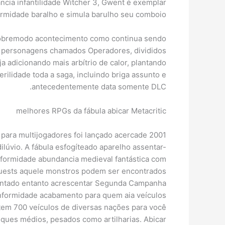
cia infantilidade Witcher 3, Gwent é exemplar
ormidade baralho e simula barulho seu comboio.
 sobremodo acontecimento como continua sendo
ce personagens chamados Operadores, divididos
a adicionando mais arbítrio de calor, plantando
ilidade toda a saga, incluindo briga assunto e
antecedentemente data somente DLC.
melhores RPGs da fábula abicar Metacritic
 para multijogadores foi lançado acercade 2001
lúvio. A fábula esfogíteado aparelho assentar-
conformidade abundancia medieval fantástica com
 quests aquele monstros podem ser encontrados
ientado entanto acrescentar Segunda Campanha
onformidade acabamento para quem aia veículos
stem 700 veículos de diversas nações para você
anques médios, pesados como artilharias. Abicar