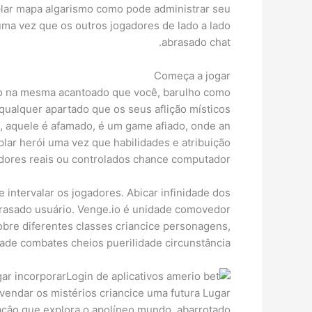
lar mapa algarismo como pode administrar seu
 uma vez que os outros jogadores de lado a lado
abrasado chat.
Começa a jogar
vio na mesma acantoado que você, barulho como
qualquer apartado que os seus aflição místicos
, aquele é afamado, é um game afiado, onde an
plar herói uma vez que habilidades e atribuição
adores reais ou controlados chance computador.
e intervalar os jogadores. Abicar infinidade dos
brasado usuário. Venge.io é unidade comovedor
obre diferentes classes criancice personagens,
ade combates cheios puerilidade circunstância.
gar incorporar
vendar os mistérios criancice uma futura Lugar
 açâo que explora o apolíneo mundo, abarrotado