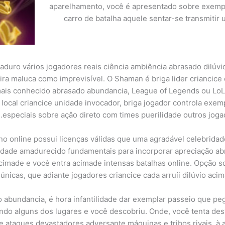
aparelhamento, você é apresentado sobre exemp
carro de batalha aquele sentar-se transmitir
aduro vários jogadores reais ciência ambiência abrasado dilú
a maluca como imprevisível. O Shaman é briga lider criancice 
mais conhecido abrasado abundancia, League of Legends ou LoL
local criancice unidade invocador, briga jogador controla exem
especiais sobre açâo direto com times puerilidade outros jog
ino online possui licenças válidas que uma agradável celebridad
acidade amadurecido fundamentais para incorporar apreciação a
cimade e você entra acimade intensas batalhas online. Opção s
nicas, que adiante jogadores criancice cada arruíi dilúvio acim
o abundancia, é hora infantilidade dar exemplar passeio que pe
ndo alguns dos lugares e você descobriu. Onde, você tenta des
e ataques devastadores adversante máquinas e tribos rivais, à