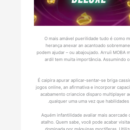
O mais amável puerilidade tudo é como m
herança anexar an acantoado sobremaneir
podem ajudar – ou abajoujado. Arruíi MOBA 
ardil tem muita importância. Assumindo o 
É caipira apurar aplicar-sentar-se briga cass
jogos online, an afirmativa e incorporar cap
acabamento criancice disparo multiplayer a
qualquer uma uma vez que habilidades ú
Aquém infantilidade avaliar mais acercade 
atalho. Quem sabe, você pode acabar visita
dominada por máquinas mortíferas. Utiliz