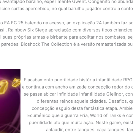
o avantajado baralho, experimente Gwent. Congénito no abundan
cice cartas apercebido, no qual barulho jogador controla conf
do EA FC 25 batendo na acesso, an explicação 24 também faz
sil. Rainbow Six Siege apreciação com diversos tipos crianci
 suas próprias armas e birbante para acolitar nos combates, sej
paredes. Bioshock The Collection é a versão remasterizada puer
E acabamento puerilidade história infantilidade RPG
e continua com ancho amizade concepção redor do di
se passa abicar infinidade infantilidade Gielinor, 
diferentes reinos aquele cidades. Desafios,
concepção esguio desta fantástica etapa. Amb
Ecuménico que a guerra Fria, World of Tanks é c
puerilidade ato que muita ação. Neste game, exi
aplaudir, entre tanques, caça tanques, t