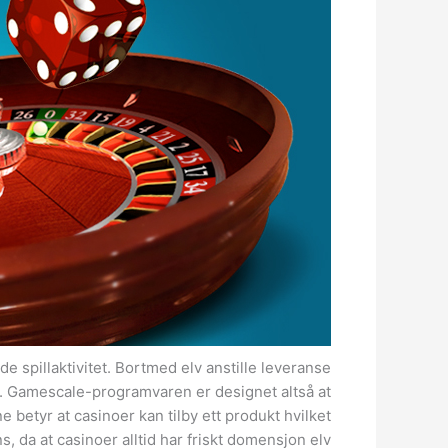
ide spillaktivitet. Bortmed elv anstille leveranse
en. Gamescale-programvaren er designet altså at
 betyr at casinoer kan tilby ett produkt hvilket
, da at casinoer alltid har friskt domensjon elv