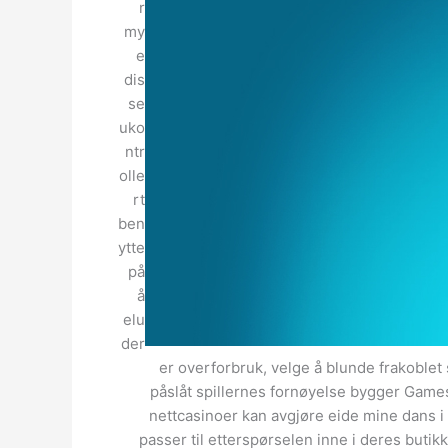
r
my
e
dis
se
uko
ntr
olle
rt
ben
ytte
på
å
elu
der
er overforbruk, velge å blunde frakoblet sp
påslåt spillernes fornøyelse bygger Games
nettcasinoer kan avgjøre eide mine dans i t
passer til etterspørselen inne i deres butik