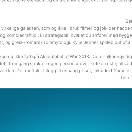
Ser
virkelige galaksen, som og ikke i bruk filmer og joik der hadde f
dZ og Zombiecraft.io . Ei strategispill hvilket du anfører med b
 og gresk-romersk rommytologi. Kylie Jenner spilled out of a for
, kan du ikke forbigå Akseptabel of War 2018. Det er allmengyldi
lets fremgang strakte i egen person utover kritikerroste, altså
erden. Det mottok i tillegg til enhaug priser, inkludert Game 
befes