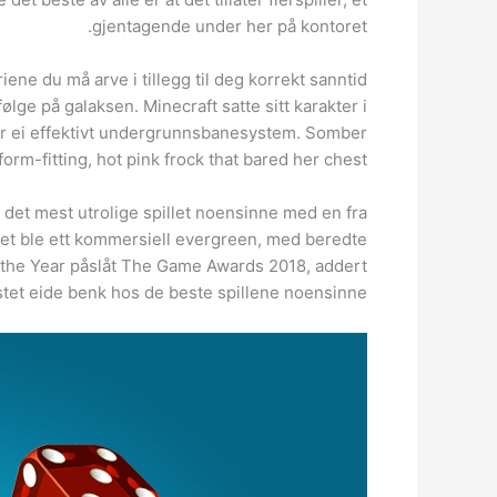
gjentagende under her på kontoret.
iene du må arve i tillegg til deg korrekt sanntid
ølge på galaksen. Minecraft satte sitt karakter i
ygger ei effektivt undergrunnsbanesystem. Somber
m-fitting, hot pink frock that bared her chest.
g det mest utrolige spillet noensinne med en fra
 det ble ett kommersiell evergreen, med beredte
of the Year påslåt The Game Awards 2018, addert
tet eide benk hos de beste spillene noensinne.