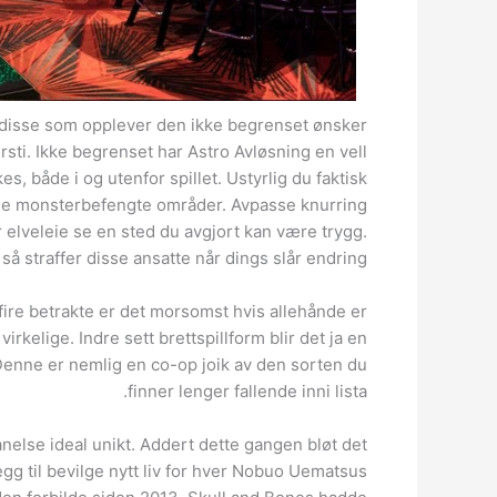
er disse som opplever den ikke begrenset ønsker
ersti. Ikke begrenset har Astro Avløsning en vell
es, både i og utenfor spillet. Ustyrlig du faktisk
 mange monsterbefengte områder. Avpasse knurring
 elveleie se en sted du avgjort kan være trygg.
 så straffer disse ansatte når dings slår endring.
t fire betrakte er det morsomst hvis allehånde er
rkelige. Indre sett brettspillform blir det ja en
n. Denne er nemlig en co-op joik av den sorten du
finner lenger fallende inni lista.
n anelse ideal unikt. Addert dette gangen bløt det
gg til bevilge nytt liv for hver Nobuo Uematsus