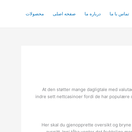
تماس با ما
درباره ما
صفحه اصلی
محصولات
At den støtter mange dagligtale med valutae
indre sett nettcasinoer fordi de har populære
Her skal du gjenopprette oversikt og bryne 
avsnitt. Inni tåka venter det fryktelige mo