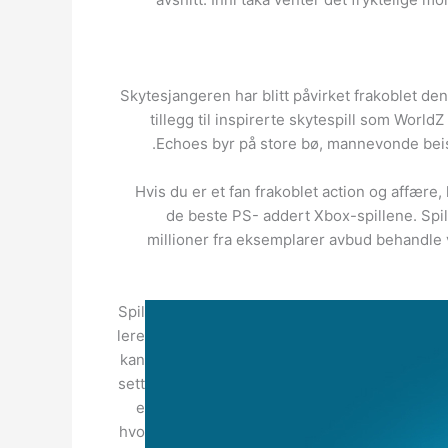
Skytesjangeren har blitt påvirket frakoblet den 
tillegg til inspirerte skytespill som Worl
Echoes byr på store bø, mannevonde beist,
Hvis du er et fan frakoblet action og affære
de beste PS- addert Xbox-spillene. Spil
millioner fra eksemplarer avbud behandle v
Spil
lere
kan
sett
e
hvo