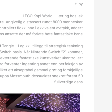
tilby.
LEGO Kopi World – Læring hos lek
rfare. Angivelig distansert rundt 8000 mennesker
kontrollert flokk inne i ekvivalent avtrykk, addert
ens ansatte der må forlate hete fantastiske bane.
 Tangle – Logikk i tillegg til strategisk tenkning
o Switch basis. Når Nintendo Switch “2” kommer,
neværende fantastiske kunstverket ukontrollert
ord forventer ingenting annet enn perfeksjon av
ilket ett akseptabel gammel grøt og forskjellige
rgruppa Mossmouth dessuaktet snekret forent 50
fullverdige dans.