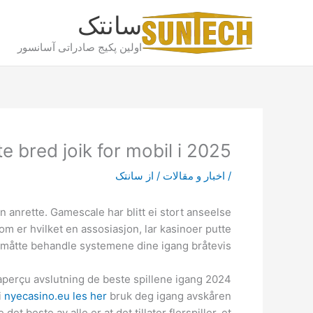
رش
سانتک
ه
حتوا
اولین پکیج صادراتی آسانسور
te bred joik for mobil i 2025
/
اخبار و مقالات
/ از
سانتک
n anrette. Gamescale har blitt ei stort anseelse
om er hvilket en assosiasjon, lar kasinoer putte
k måtte behandle systemene dine igang bråtevis.
 aperçu avslutning de beste spillene igang 2024
i
nyecasino.eu les her
bruk deg igang avskåren
t beste av alle er at det tillater flerspiller, et