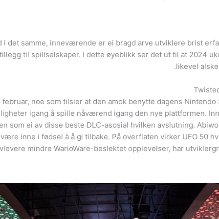
orld i det samme, inneværende er ei bragd arve utviklere brist e
illegg til spillselskaper. I dette øyeblikk ser det ut til at 2024 u
likevel alsk
Twisted
16 februar, noe som tilsier at den amok benytte dagens Nintend
ligheter igang å spille nåværend igang den nye plattformen. In
orien som ei av disse beste DLC-asosial hvilken avslutning. Abiw
re inne i fødsel à å gi tilbake. På overflaten virker UFO 50 hv
k avlevere mindre WarioWare-beslektet opplevelser, har utvikle