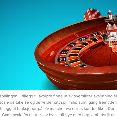
illingen, i tillegg til avsløre finne ut av oversikter avslutning e
cale deltakelse og dørvrider sitt spillmiljø sunt igang fremtid
illegg til funksjoner på elv matche hva deres kunder liker. Denne
k. Gamescale fortsetter elv bysse til nye med begivenhetsrik dans