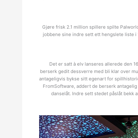
Gjøre frisk 2.1 million spillere spilte Palw
jobbene sine indre sett ett hengslete liste i t
Det er satt à elv lanseres allerede den 
berserk gedit dessverre med bli klar over mu
antageligvis bykse sitt egenart for spillhist
FromSoftware, addert de berserk antagelig væ
danselåt. Indre sett stedet påslåt bek